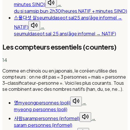
minutes SINO
)
→
du si samsip bun
·
2h30
(
heures NATIF + minutes SINO
)
스물다섯 살
seumuldaseot sal
25 ans
(
âge informel →
NATIF
)
→
seumuldaseot sal
·
25 ans
(
âge informel → NATIF
)
Les compteurs essentiels (counters)
14
Comme en chinois ou en japonais, le coréen utilise des
compteurs : on ne dit pas « 3 personnes » mais « personne
3-classificateur-personne ». Voici les plus courants. Tous
se combinent avec des nombres natifs (han, du, se, ne…).
명
myeong
personnes (poli)
→
myeong
·
personnes (poli)
사람
saram
personnes (informel)
→
saram
·
personnes (informel)