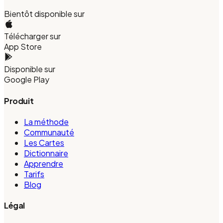
Bientôt disponible sur
Télécharger sur
App Store
Disponible sur
Google Play
Produit
La méthode
Communauté
Les Cartes
Dictionnaire
Apprendre
Tarifs
Blog
Légal