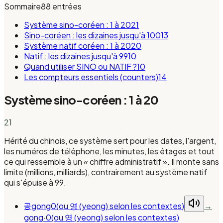
Sommaire
88
entrées
Système sino-coréen : 1 à 20
21
Sino-coréen : les dizaines jusqu'à 100
13
Système natif coréen : 1 à 20
20
Natif : les dizaines jusqu'à 99
10
Quand utiliser SINO ou NATIF ?
10
Les compteurs essentiels (counters)
14
Système sino-coréen : 1 à 20
21
Hérité du chinois, ce système sert pour les dates, l'argent,
les numéros de téléphone, les minutes, les étages et tout
ce qui ressemble à un « chiffre administratif ». Il monte sans
limite (millions, milliards), contrairement au système natif
qui s'épuise à 99.
공
gong
0
(
ou 영 (yeong) selon les contextes
)
→
gong
·
0
(
ou 영 (yeong) selon les contextes
)