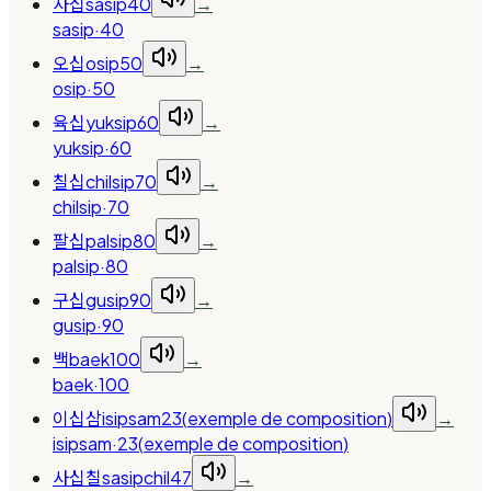
사십
sasip
40
→
sasip
·
40
오십
osip
50
→
osip
·
50
육십
yuksip
60
→
yuksip
·
60
칠십
chilsip
70
→
chilsip
·
70
팔십
palsip
80
→
palsip
·
80
구십
gusip
90
→
gusip
·
90
백
baek
100
→
baek
·
100
이십삼
isipsam
23
(
exemple de composition
)
→
isipsam
·
23
(
exemple de composition
)
사십칠
sasipchil
47
→