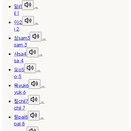
일
il
1
→
il
·
1
이
i
2
→
i
·
2
삼
sam
3
→
sam
·
3
사
sa
4
→
sa
·
4
오
o
5
→
o
·
5
육
yuk
6
→
yuk
·
6
칠
chil
7
→
chil
·
7
팔
pal
8
→
pal
·
8