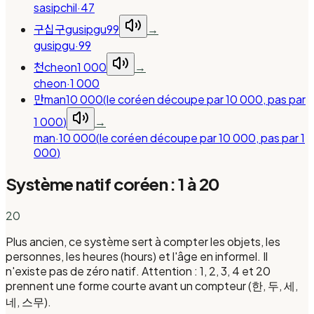
sasipchil
·
47
구십구
gusipgu
99
→
gusipgu
·
99
천
cheon
1 000
→
cheon
·
1 000
만
man
10 000
(
le coréen découpe par 10 000, pas par
1 000
)
→
man
·
10 000
(
le coréen découpe par 10 000, pas par 1
000
)
Système natif coréen : 1 à 20
20
Plus ancien, ce système sert à compter les objets, les
personnes, les heures (hours) et l'âge en informel. Il
n'existe pas de zéro natif. Attention : 1, 2, 3, 4 et 20
prennent une forme courte avant un compteur (한, 두, 세,
네, 스무).