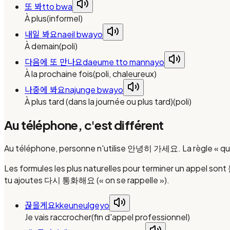
또 봐
tto bwa
À plus
(
informel
)
내일 봐요
naeil bwayo
À demain
(
poli
)
다음에 또 만나요
daeume tto mannayo
À la prochaine fois
(
poli, chaleureux
)
나중에 봐요
najunge bwayo
À plus tard (dans la journée ou plus tard)
(
poli
)
Au téléphone, c'est différent
Au téléphone, personne n'utilise 안녕히 가세요. La règle « qui p
Les formules les plus naturelles pour terminer un appel s
tu ajoutes 다시 통화해요 (« on se rappelle »).
끊을게요
kkeuneulgeyo
Je vais raccrocher
(
fin d'appel professionnel
)