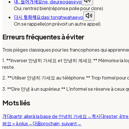
네, 들어가세요
ne, deureogaseyo
Oui, rentrez bien
(
réponse polie pour clore
)
다시 통화해요
dasi tonghwahaeyo
On se rappelle
(
on prévoit un autre appel
)
Erreurs fréquentes à éviter
Trois pièges classiques pour les francophones qui apprennent
1. **Inverser 안녕히 가세요 et 안녕히 계세요.** Mémorise la logique « q
reste.
2. **Utiliser 안녕히 가세요 au téléphone.** Trop formel p
3. **Dire 안녕 à un supérieur.** L'informel se réserve à ceux q
Mots liés
가다
계시다
partir, aller
à la base de 안녕히 가세요
→
rester, être
다음
봐요 = à plus
→
prochain, suivant
→