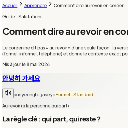
Accueil
Apprendre
Comment dire au revoir en coré
Guide · Salutations
Comment dire au revoir en 
Le coréen ne dit pas « au revoir » d'une seule façon : la ve
(formel, informel, téléphone) et donne le contexte exact p
Mis à jour le
8 mai 2026
안녕히 가세요
annyeonghi gaseyo
Formel · Standard
Au revoir (à la personne qui part)
La règle clé : qui part, qui reste ?