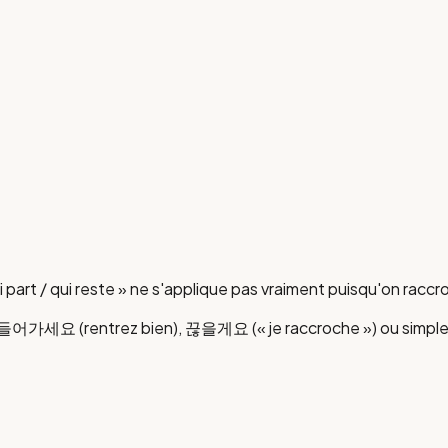
art / qui reste » ne s'applique pas vraiment puisqu'on raccr
ont 들어가세요 (rentrez bien), 끊을게요 (« je raccroche ») ou simple