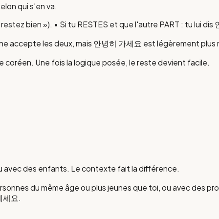
elon qui s'en va.
estez bien »). • Si tu RESTES et que l'autre PART : tu lui d
erne accepte les deux, mais 안녕히 가세요 est légèrement plus n
 coréen. Une fois la logique posée, le reste devient facile.
u avec des enfants. Le contexte fait la différence.
ersonnes du même âge ou plus jeunes que toi, ou avec des proch
 계세요.