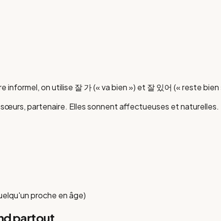
stre informel, on utilise 잘 가 (« va bien ») et 잘 있어 (« reste bien 
t sœurs, partenaire. Elles sonnent affectueuses et naturelle
quelqu'un proche en âge
)
nd partout