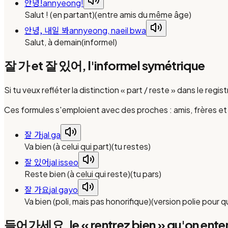
안녕!
annyeong!
Salut ! (en partant)
(
entre amis du même âge
)
안녕, 내일 봐
annyeong, naeil bwa
Salut, à demain
(
informel
)
잘 가 et 잘 있어, l'informel symétrique
Si tu veux refléter la distinction « part / reste » dans le regi
Ces formules s'emploient avec des proches : amis, frères e
잘 가
jal ga
Va bien (à celui qui part)
(
tu restes
)
잘 있어
jal isseo
Reste bien (à celui qui reste)
(
tu pars
)
잘 가요
jal gayo
Va bien (poli, mais pas honorifique)
(
version polie pour 
들어가세요, le « rentrez bien » qu'on ente