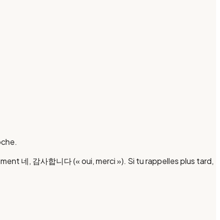
oche.
ment 네, 감사합니다 (« oui, merci »). Si tu rappelles plus tard,