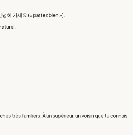
is 안녕히 가세요 (« partez bien »).
aturel.
es très familiers. À un supérieur, un voisin que tu connais