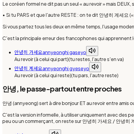
Le coréen formel ne dit pas un seul « au revoir » mais DEUX, s
• Si tu PARS et que l'autre RESTE : on te dit 안녕히 계세요 (« r
Si vous partez tous les deux en même temps, l'usage mod
C'est la principale erreur des francophones qui apprennent le
안녕히 가세요
annyeonghi gaseyo
Au revoir (à celui qui part)
(
tu restes, l'autre s'en va
)
안녕히 계세요
annyeonghi gyeseyo
Au revoir (à celui qui reste)
(
tu pars, l'autre reste
)
안녕, le passe-partout entre proches
안녕 (annyeong) sert à dire bonjour ET au revoir entre amis o
C'est la version informelle, à utiliser uniquement avec des p
peu ou un commerçant, on reste sur 안녕히 가세요 / 안녕히