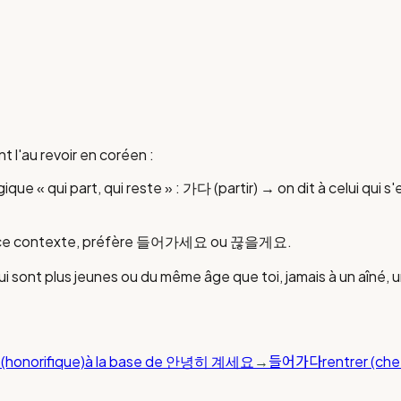
 l'au revoir en coréen :
ui part, qui reste » : 가다 (partir) → on dit à celui qui s'en
our ce contexte, préfère 들어가세요 ou 끊을게요.
ui sont plus jeunes ou du même âge que toi, jamais à un aîné, u
들어가다
 (honorifique)
à la base de 안녕히 계세요
→
rentrer (che