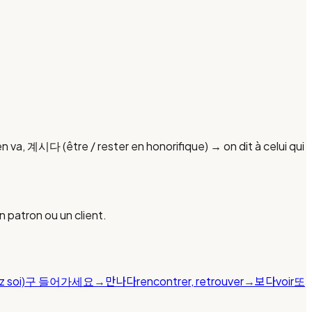
 va, 계시다 (être / rester en honorifique) → on dit à celui qui
n patron ou un client.
만나다
보다
z soi)
구 들어가세요
→
rencontrer, retrouver
→
voir
또