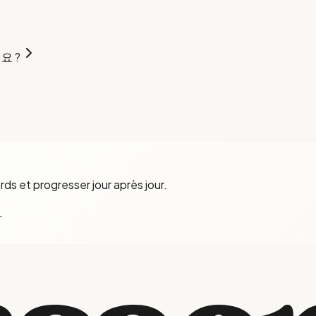
세요 ?
ds et progresser jour après jour.
→