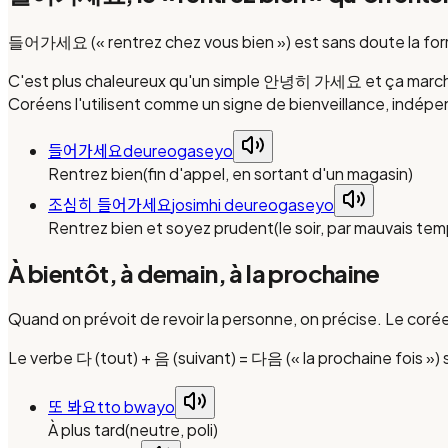
들어가세요 (« rentrez chez vous bien ») est sans doute la formul
C'est plus chaleureux qu'un simple 안녕히 가세요 et ça marche dan
Coréens l'utilisent comme un signe de bienveillance, indé
들어가세요
deureogaseyo
Rentrez bien
(
fin d'appel, en sortant d'un magasin
)
조심히 들어가세요
josimhi deureogaseyo
Rentrez bien et soyez prudent
(
le soir, par mauvais te
À bientôt, à demain, à la prochaine
Quand on prévoit de revoir la personne, on précise. Le co
Le verbe 다 (tout) + 음 (suivant) = 다음 (« la prochaine fois ») 
또 봐요
tto bwayo
À plus tard
(
neutre, poli
)