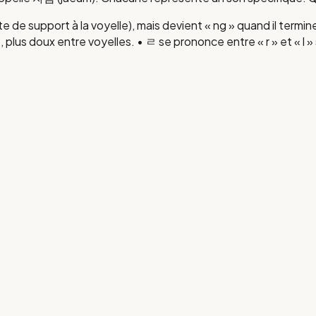
juste de support à la voyelle), mais devient « ng » quand il te
 plus doux entre voyelles. • ㄹ se prononce entre « r » et « l »