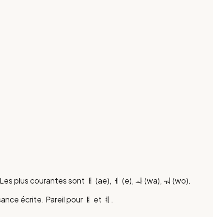
Les plus courantes sont ㅐ (ae), ㅔ (e), ㅘ (wa), ㅝ (wo).
sance écrite. Pareil pour ㅒ et ㅖ.