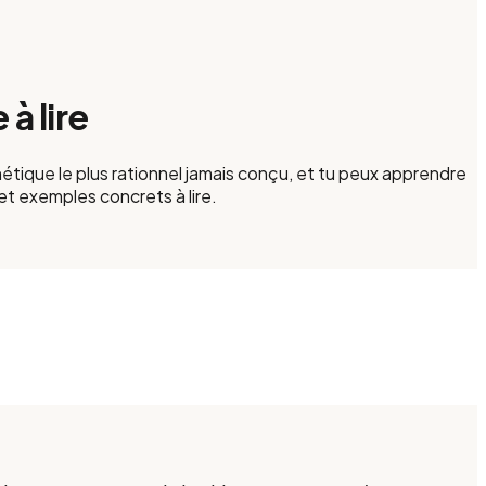
à lire
onétique le plus rationnel jamais conçu, et tu peux apprendre
et exemples concrets à lire.