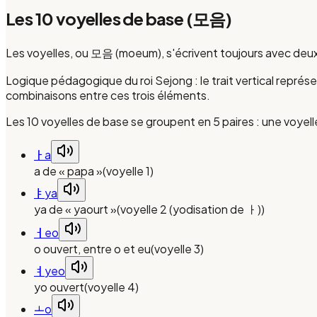
Les 10 voyelles de base (모음)
Les voyelles, ou 모음 (moeum), s'écrivent toujours avec deux typ
Logique pédagogique du roi Sejong : le trait vertical représen
combinaisons entre ces trois éléments.
Les 10 voyelles de base se groupent en 5 paires : une voyelle 
ㅏ
a
a de « papa »
(
voyelle 1
)
ㅑ
ya
ya de « yaourt »
(
voyelle 2 (yodisation de ㅏ)
)
ㅓ
eo
o ouvert, entre o et eu
(
voyelle 3
)
ㅕ
yeo
yo ouvert
(
voyelle 4
)
ㅗ
o