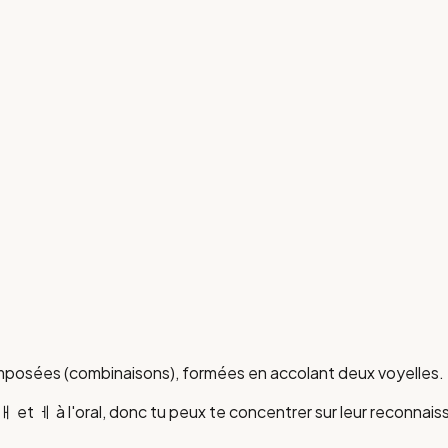
omposées (combinaisons), formées en accolant deux voyelles. 
ㅐ et ㅔ à l'oral, donc tu peux te concentrer sur leur reconnais