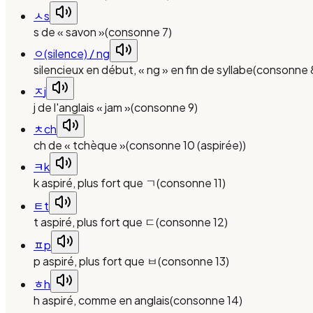
ㅅ
s
s de « savon »
(
consonne 7
)
ㅇ
(silence) / ng
silencieux en début, « ng » en fin de syllabe
(
consonne 
ㅈ
j
j de l'anglais « jam »
(
consonne 9
)
ㅊ
ch
ch de « tchèque »
(
consonne 10 (aspirée)
)
ㅋ
k
k aspiré, plus fort que ㄱ
(
consonne 11
)
ㅌ
t
t aspiré, plus fort que ㄷ
(
consonne 12
)
ㅍ
p
p aspiré, plus fort que ㅂ
(
consonne 13
)
ㅎ
h
h aspiré, comme en anglais
(
consonne 14
)