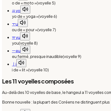
o de « moto »
(
voyelle 5
)
ㅛ
yo
yo de « yoga »
(
voyelle 6
)
ㅜ
u
ou de « pour »
(
voyelle 7
)
ㅠ
yu
you
(
voyelle 8
)
ㅡ
eu
eu fermé, presque inaudible
(
voyelle 9
)
ㅣ
i
i de « lit »
(
voyelle 10
)
Les 11 voyelles composées
Au-delà des 10 voyelles de base, le hangeul a 11 voyelles c
Bonne nouvelle : la plupart des Coréens ne distinguent plus 