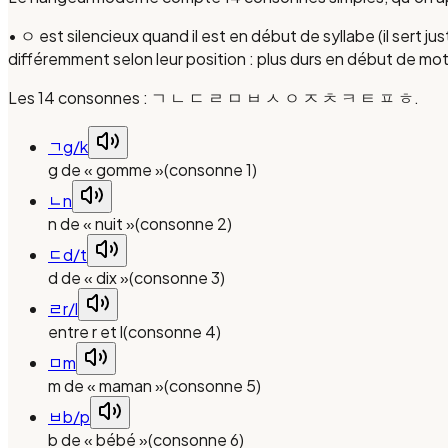
• ㅇ est silencieux quand il est en début de syllabe (il sert 
différemment selon leur position : plus durs en début de mot,
Les 14 consonnes : ㄱ ㄴ ㄷ ㄹ ㅁ ㅂ ㅅ ㅇ ㅈ ㅊ ㅋ ㅌ ㅍ ㅎ.
ㄱ
g/k
g de « gomme »
(
consonne 1
)
ㄴ
n
n de « nuit »
(
consonne 2
)
ㄷ
d/t
d de « dix »
(
consonne 3
)
ㄹ
r/l
entre r et l
(
consonne 4
)
ㅁ
m
m de « maman »
(
consonne 5
)
ㅂ
b/p
b de « bébé »
(
consonne 6
)