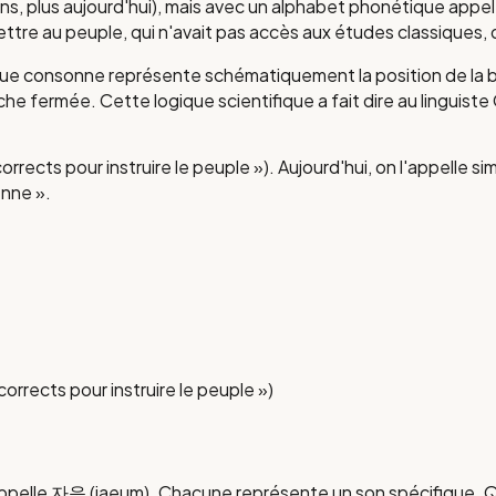
ns, plus aujourd'hui), mais avec un alphabet phonétique appel
re au peuple, qui n'avait pas accès aux études classiques, de 
que consonne représente schématiquement la position de la bo
ouche fermée. Cette logique scientifique a fait dire au lingu
cts pour instruire le peuple »). Aujourd'hui, on l'appelle si
enne ».
corrects pour instruire le peuple »
)
pelle 자음 (jaeum). Chacune représente un son spécifique. Qu