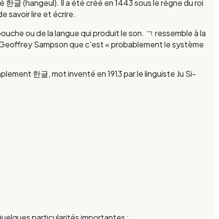
é 한글 (hangeul). Il a été créé en 1443 sous le règne du roi
savoir lire et écrire.
uche ou de la langue qui produit le son. ㄱ ressemble à la
iste Geoffrey Sampson que c'est « probablement le système
mplement 한글, mot inventé en 1913 par le linguiste Ju Si-
elques particularités importantes :