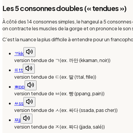
Les 5 consonnes doubles (« tendues »)
À côté des 14 consonnes simples, le hangeul a 5 consonnes 
on contracte les muscles de la gorge et on prononce le son 
C'est la nuance la plus difficile à entendre pour un francoph
ㄲ
kk
version tendue de ㄱ
(
ex. 까만 (kkaman, noir)
)
ㄸ
tt
version tendue de ㄷ
(
ex. 딸 (ttal, fille)
)
ㅃ
pp
version tendue de ㅂ
(
ex. 빵 (ppang, pain)
)
ㅆ
ss
version tendue de ㅅ
(
ex. 싸다 (ssada, pas cher)
)
ㅉ
jj
version tendue de ㅈ
(
ex. 짜다 (jjada, salé)
)