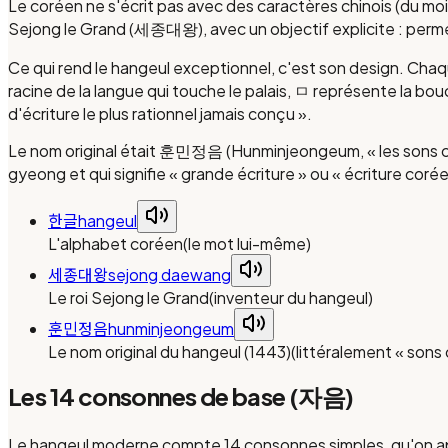
Le coréen ne s'écrit pas avec des caractères chinois (du moi
Sejong le Grand (세종대왕), avec un objectif explicite : permett
Ce qui rend le hangeul exceptionnel, c'est son design. Cha
racine de la langue qui touche le palais, ㅁ représente la b
d'écriture le plus rationnel jamais conçu ».
Le nom original était 훈민정음 (Hunminjeongeum, « les sons corre
gyeong et qui signifie « grande écriture » ou « écriture coré
한글
hangeul
L'alphabet coréen
(
le mot lui-même
)
세종대왕
sejong daewang
Le roi Sejong le Grand
(
inventeur du hangeul
)
훈민정음
hunminjeongeum
Le nom original du hangeul (1443)
(
littéralement « sons 
Les 14 consonnes de base (자음)
Le hangeul moderne compte 14 consonnes simples, qu'on ap