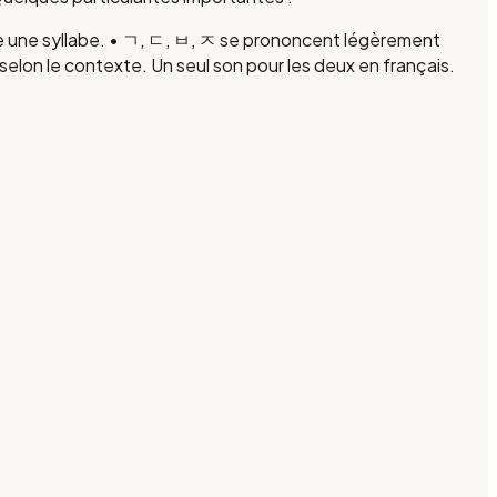
rmine une syllabe. • ㄱ, ㄷ, ㅂ, ㅈ se prononcent légèrement
 selon le contexte. Un seul son pour les deux en français.